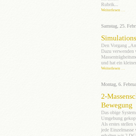
Rubrik...
Weiterlesen …
Samstag, 25. Feb
Simulation
Den Vorgang „Anf
Dazu verwenden wi
Massenträgheitsmo
und hat ein kleiner
Weiterlesen …
Montag, 6. Febru
2-Massensch
Bewegung
Das obige System 
Umgebung gekoppe
Als erstes stelle
jede Einzelmasse 
erhalten wir 2 D