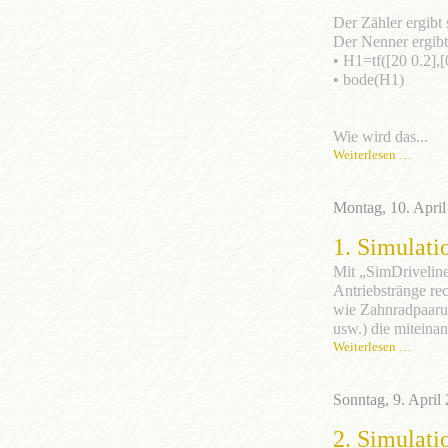
Der Zähler ergibt 
Der Nenner ergibt
• H1=tf([20 0.2],[
• bode(H1)
Wie wird das...
Weiterlesen …
Montag, 10. Apri
1. Simulati
Mit „SimDriveline
Antriebstränge re
wie Zahnradpaarun
usw.) die miteinan
Weiterlesen …
Sonntag, 9. April
2. Simulati