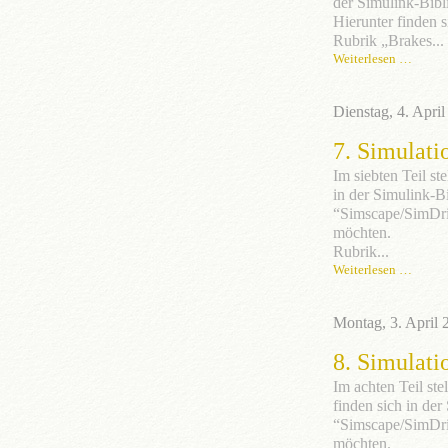
der Simulink-Bibl
Hierunter finden 
Rubrik „Brakes...
Weiterlesen …
Dienstag, 4. Apri
7. Simulati
Im siebten Teil st
in der Simulink-B
“Simscape/SimDriv
möchten.
Rubrik...
Weiterlesen …
Montag, 3. April 
8. Simulati
Im achten Teil st
finden sich in de
“Simscape/SimDriv
möchten.