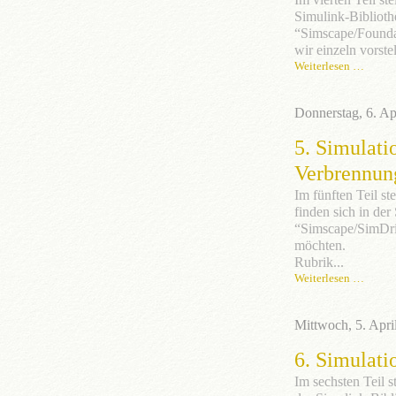
Simulink-Biblioth
“Simscape/Foundat
wir einzeln vorstel
Weiterlesen …
Donnerstag, 6. Ap
5. Simulati
Verbrennun
Im fünften Teil s
finden sich in de
“Simscape/SimDriv
möchten.
Rubrik...
Weiterlesen …
Mittwoch, 5. Apri
6. Simulati
Im sechsten Teil s